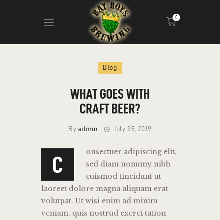
0
ABOUT
Blog
CALENDAR
MENU
WHAT GOES WITH
CONTACT
CRAFT BEER?
ADVERTISE ON OUR TV’S
By
admin
July 25, 2019
onsectuer adipiscing elit,
C
sed diam nonumy nibh
euismod tincidunt ut
laoreet dolore magna aliquam erat
volutpat. Ut wisi enim ad minim
veniam, quis nostrud exerci tation