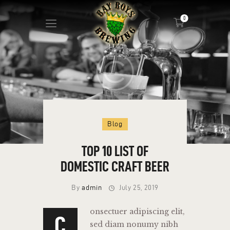
0
ABOUT
CALENDAR
MENU
CONTACT
ADVERTISE ON OUR TV’S
Blog
TOP 10 LIST OF
DOMESTIC CRAFT BEER
By
admin
July 25, 2019
onsectuer adipiscing elit,
C
sed diam nonumy nibh